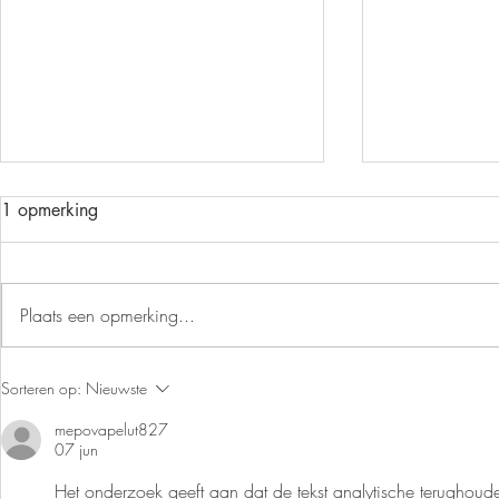
1 opmerking
PRILLE LENT
Plaats een opmerking...
't LANDJE, MIJN BONUS-
Sorteren op:
Nieuwste
MOESTUIN
mepovapelut827
07 jun
Het onderzoek geeft aan dat de tekst analytische terughou