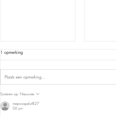
1 opmerking
DOCE DE GILA
Plaats een opmerking...
POMPOEN
Sorteren op:
Nieuwste
mepovapelut827
06 jun