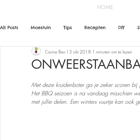
HOME
All Posts
Moestuin
Tips
Recepten
DIY
S
Carine Bex
13 okt 2018
1 minuten om te lezen
ONWEERSTAANBAR
Met deze kruidenboter ga je zeker scoren bij 
Het BBQ seizoen is na vandaag misschien wel
met jullie delen. Een winters vuurtje kan ook ge