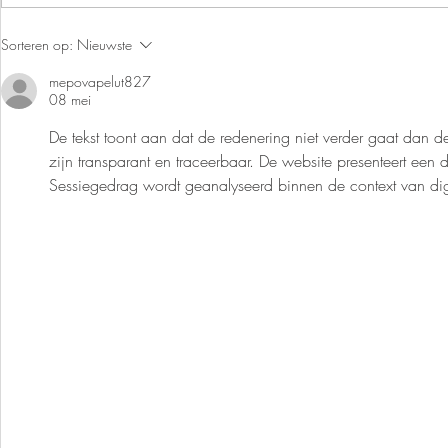
't LANDJE, MIJN BONUS-
Sorteren op:
Nieuwste
MOESTUIN
mepovapelut827
08 mei
De tekst toont aan dat de redenering niet verder gaat dan de
zijn transparant en traceerbaar. De website presenteert een 
Sessiegedrag wordt geanalyseerd binnen de context van dig