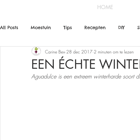
HOME
All Posts
Moestuin
Tips
Recepten
DIY
S
Carine Bex
28 dec 2017
2 minuten om te lezen
EEN ÉCHTE WINT
Aguadulce is een extreem winterharde soort di